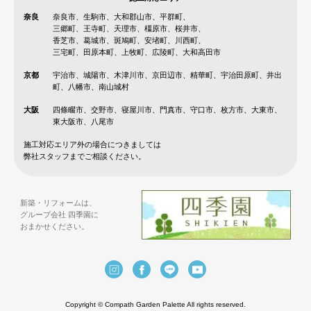
奈良
奈良市、生駒市、大和郡山市、平群町、
三郷町、王寺町、天理市、橿原市、桜井市、
香芝市、葛城市、斑鳩町、安堵町、川西町、
三宅町、田原本町、上牧町、広陵町、大和高田市
京都
宇治市、城陽市、木津川市、京田辺市、精華町、宇治田原町、井出
町、八幡市、南山城村
大阪
四條畷市、交野市、寝屋川市、門真市、守口市、枚方市、大東市、
東大阪市、八尾市
施工対応エリア外の場合につきましては
弊社スタッフまでご相談ください。
新築・リフォームは、
グループ会社 四季園に
おまかせください。
Copyright © Compath Garden Palette All rights reserved.