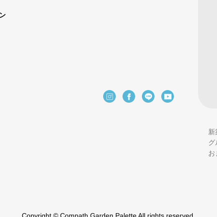
ン
新
グ
お
Copyright © Compath Garden Palette All rights reserved.