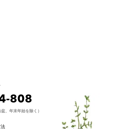
せ
4-808
0（お盆、年末年始を除く）
方法