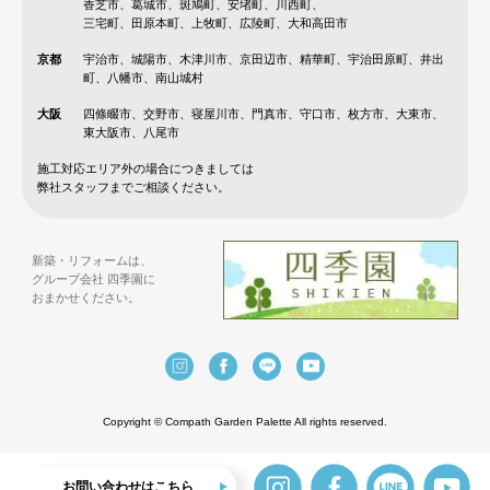
香芝市、葛城市、斑鳩町、安堵町、川西町、
三宅町、田原本町、上牧町、広陵町、大和高田市
京都
宇治市、城陽市、木津川市、京田辺市、精華町、宇治田原町、井出
町、八幡市、南山城村
大阪
四條畷市、交野市、寝屋川市、門真市、守口市、枚方市、大東市、
東大阪市、八尾市
施工対応エリア外の場合につきましては
弊社スタッフまでご相談ください。
新築・リフォームは、
グループ会社 四季園に
おまかせください。
Copyright © Compath Garden Palette All rights reserved.
お問い合わせはこちら