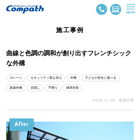
MENU
施工事例
Works
曲線と色調の調和が創り出すフレンチシック
な外構
ガレージ
セキュリティ面も安心
外構
子どもが安全に遊べる
新築外構
目隠し
門周り
雑草対策
2020.11.28 新築外構
After