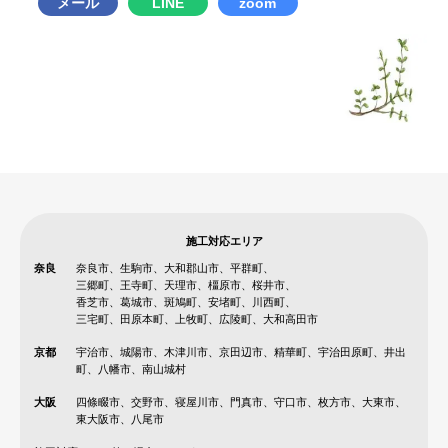
メール
LINE
zoom
施工対応エリア
奈良
奈良市、生駒市、大和郡山市、平群町、
三郷町、王寺町、天理市、橿原市、桜井市、
香芝市、葛城市、斑鳩町、安堵町、川西町、
三宅町、田原本町、上牧町、広陵町、大和高田市
京都
宇治市、城陽市、木津川市、京田辺市、精華町、宇治田原町、井出
町、八幡市、南山城村
大阪
四條畷市、交野市、寝屋川市、門真市、守口市、枚方市、大東市、
東大阪市、八尾市