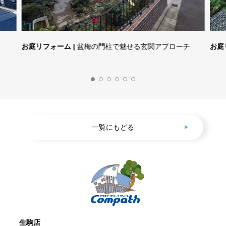
お庭リフォーム |
盆梅の門柱で魅せる玄関アプローチ
お庭
一覧にもどる
生駒店