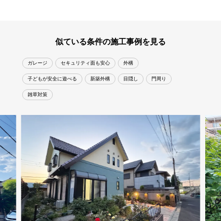
似ている条件の施工事例を見る
ガレージ
セキュリティ面も安心
外構
子どもが安全に遊べる
新築外構
目隠し
門周り
雑草対策