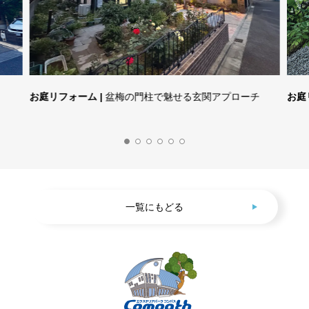
お庭リフォーム |
盆梅の門柱で魅せる玄関アプローチ
お庭
一覧にもどる