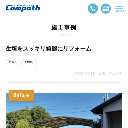
MENU
施工事例
Works
生垣をスッキリ綺麗にリフォーム
目隠し
門周り
2025.04.18 目隠しフェンス
Before