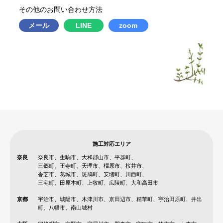
その他のお問い合わせ方法
メール
LINE
zoom
施工対応エリア
奈良
奈良市、生駒市、大和郡山市、平群町、
三郷町、王寺町、天理市、橿原市、桜井市、
香芝市、葛城市、斑鳩町、安堵町、川西町、
三宅町、田原本町、上牧町、広陵町、大和高田市
京都
宇治市、城陽市、木津川市、京田辺市、精華町、宇治田原町、井出
町、八幡市、南山城村