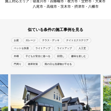
施工対応エリア：
寝屋川市・四條畷市・枚方市・交野市・大東市
八尾市・高槻市・茨木市・摂津市・八幡市
似ている条件の施工事例を見る
お庭
ガレージ
テラス・デッキ
ナイトエクステリア
ペットも快適
ライトアップ
ライトアップ
人工芝
外構
子どもが安全に遊べる
目隠し
趣味を楽しむ
門周り
雑草対策
雨の日も洗濯物が干せる