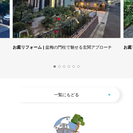
お庭リフォーム |
盆梅の門柱で魅せる玄関アプローチ
お庭
一覧にもどる