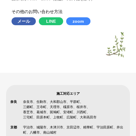
その他のお問い合わせ方法
メール
LINE
zoom
施工対応エリア
奈良
奈良市、生駒市、大和郡山市、平群町、
三郷町、王寺町、天理市、橿原市、桜井市、
香芝市、葛城市、斑鳩町、安堵町、川西町、
三宅町、田原本町、上牧町、広陵町、大和高田市
京都
宇治市、城陽市、木津川市、京田辺市、精華町、宇治田原町、井出
町、八幡市、南山城村