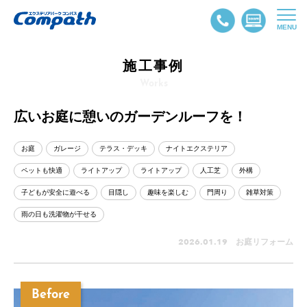
MENU
施工事例
Works
広いお庭に憩いのガーデンルーフを！
お庭
ガレージ
テラス・デッキ
ナイトエクステリア
ペットも快適
ライトアップ
ライトアップ
人工芝
外構
子どもが安全に遊べる
目隠し
趣味を楽しむ
門周り
雑草対策
雨の日も洗濯物が干せる
2026.01.19 お庭リフォーム
Before