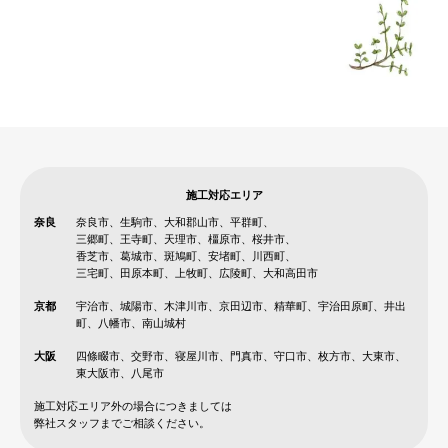
施工対応エリア
奈良
奈良市、生駒市、大和郡山市、平群町、
三郷町、王寺町、天理市、橿原市、桜井市、
香芝市、葛城市、斑鳩町、安堵町、川西町、
三宅町、田原本町、上牧町、広陵町、大和高田市
京都
宇治市、城陽市、木津川市、京田辺市、精華町、宇治田原町、井出
町、八幡市、南山城村
大阪
四條畷市、交野市、寝屋川市、門真市、守口市、枚方市、大東市、
東大阪市、八尾市
施工対応エリア外の場合につきましては
弊社スタッフまでご相談ください。