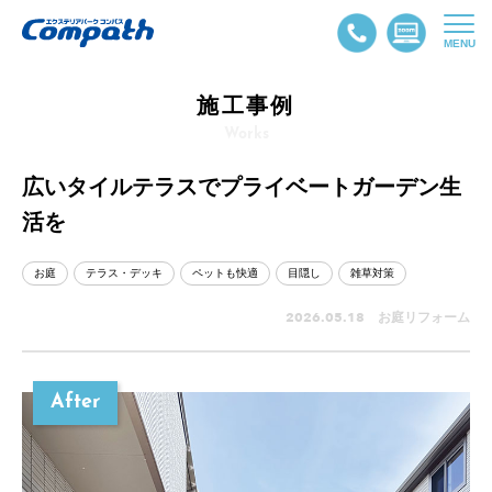
MENU
施工事例
Works
広いタイルテラスでプライベートガーデン生
活を
お庭
テラス・デッキ
ペットも快適
目隠し
雑草対策
2026.05.18 お庭リフォーム
After