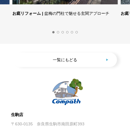
お庭リフォーム |
盆梅の門柱で魅せる玄関アプローチ
お庭
一覧にもどる
生駒店
〒630-0135 奈良県生駒市南田原町393